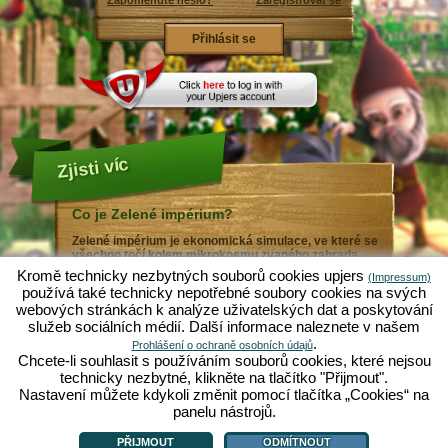
Zapomenuté heslo?
Zaregistrovat se
Zjisti víc
Co je Zelené impérium?
Zelené impérium je ekonomická simulace, ve které se
všechno točí kolem mikrokosmu zvaného zahrada.
Tato bezplatná webová hra funguje kompletně ve tvém
Kromě technicky nezbytných souborů cookies upjers
(Impressum)
webovém prohlížeči, bez dodatečných stahování nebo
používá také technicky nepotřebné soubory cookies na svých
instalování softwaru! V roli zahradního trpaslíka si v
webových stránkách k analýze uživatelských dat a poskytování
Zeleném impériu vytvoříš svůj vlastní malý zahradní
služeb sociálních médií. Další informace naleznete v našem
ráj. Setí, sázení, zalévání, sklízení: Můžeš si vybírat z
nejrůznějších druhů ovoce a zeleniny: Rajčata, cibule,
.
Prohlášení o ochraně osobních údajů
jahody nebo raději mrkev a salát? Navštiv město
Chcete-li souhlasit s používáním souborů cookies, které nejsou
Zelená dolina, abys mohl/a obchodovat s jinými hráči,
technicky nezbytné, klikněte na tlačítko "Přijmout".
koupit nové rostliny nebo zahradní dekoraci, splnit
Nastavení můžete kdykoli změnit pomocí tlačítka „Cookies“ na
přání tvých zákazníků a snaž se vždy o udržení
dobrého sousedství - nebo se ti může stát, že ti nějaký
panelu nástrojů.
Co je Zelené impérium?
|
Příběh
|
|
Pravidla
|
Ochrana osobních údajů
|
jiný zahrádkář pošle do tvých záhonů krtka...
VOP/Ochrana dat
|
Fórum
|
Podpora
|
Impressum
|
Online hry - Upjers.com
|
Spravovat cookies
PŘIJMOUT
ODMÍTNOUT